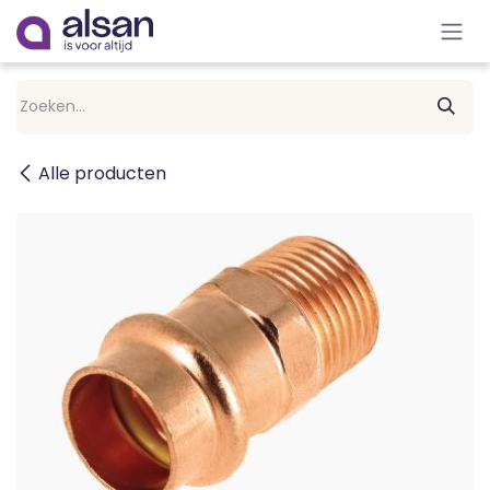
Overslaan naar inhoud
Alle producten