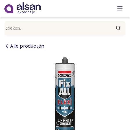
Overslaan naar inhoud
Alle producten