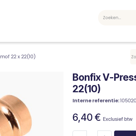
webshop
Over ons
Professioneel
Blog
vakan
mof 22 x 22(10)
Bonfix V-Pres
22(10)
Interne referentie:
10502
6,40
€
Exclusief btw