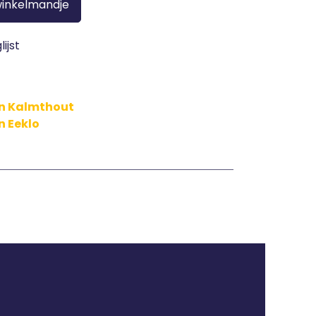
winkelmandje
ijst
in Kalmthout
n Eeklo