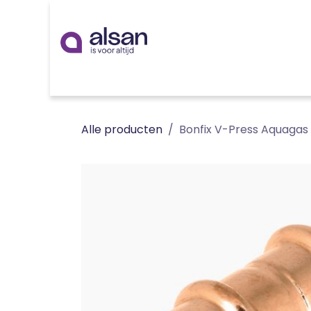
Overslaan naar inhoud
Inspiratie
badkamer
keuken
technieken
Alle producten
Bonfix V-Press Aquagas 