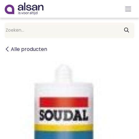
Overslaan naar inhoud
Alle producten