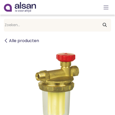
Overslaan naar inhoud
Alle producten