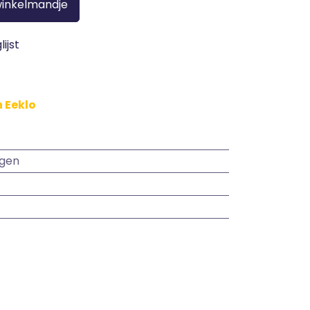
winkelmandje
ijst
n Eeklo
ngen