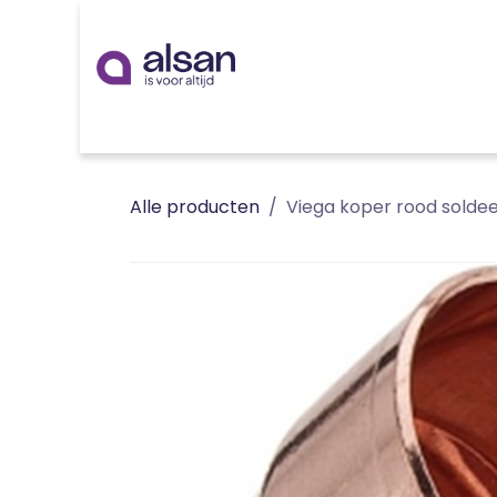
Overslaan naar inhoud
Inspiratie
badkamer
keuken
technieken
Alle producten
Viega koper rood solde