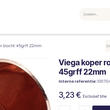
webshop
Over ons
Professioneel
Blog
vakan
er bocht 45grff 22mm
Viega koper r
45grff 22mm
Interne referentie:
10070
3,23
€
Exclusief btw