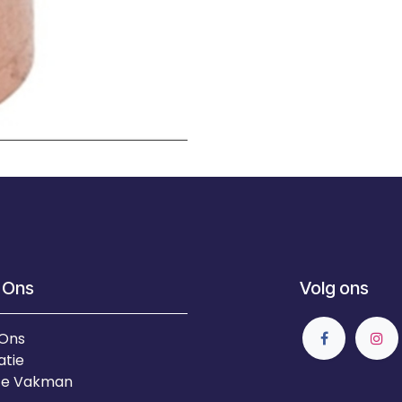
 Ons
Volg ons
 Ons
atie
Je Vakman