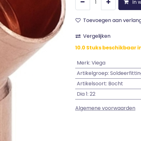
In 
Toevoegen aan verlangl
Vergelijken
10.0 Stuks beschikbaar i
Merk
:
Viega
Artikelgroep
:
Soldeerfitti
Artikelsoort
:
Bocht
Dia 1
:
22
Algemene voorwaarden