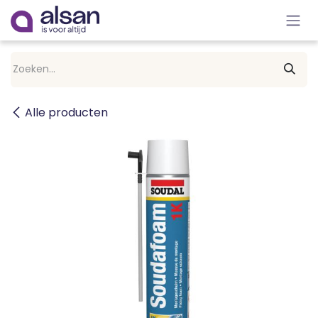
Overslaan naar inhoud
Alle producten