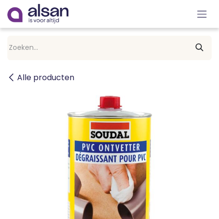
Overslaan naar inhoud
Alle producten