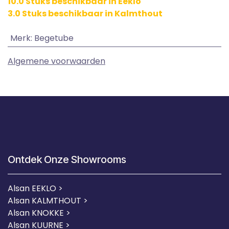
10.0 Stuks beschikbaar in Eeklo
3.0 Stuks beschikbaar in Kalmthout
Merk
:
Begetube
Algemene voorwaarden
Ontdek Onze Showrooms
Alsan EEKLO >
Alsan KALMTHOUT >
Alsan KNOKKE >
Alsan KUURNE
>