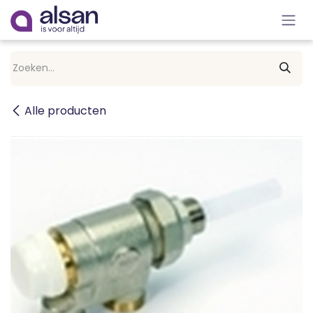
Overslaan naar inhoud
Alle producten