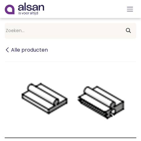
Overslaan naar inhoud
Alle producten