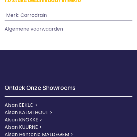
1.0 Stuks beschikbaar in Eeklo
Merk
:
Carrodrain
Algemene voorwaarden
Ontdek Onze Showrooms
Alsan EEKLO >
Alsan KALMTHOUT >
Alsan KNOKKE >
Alsan KUURNE
>
Alsan Hentonic MALDEGEM >