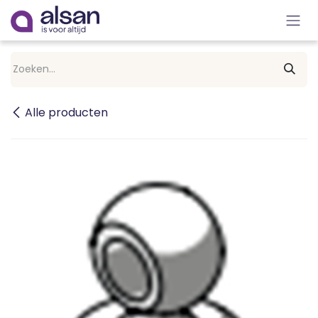
Overslaan naar inhoud
Alle producten