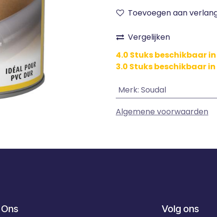
Toevoegen aan verlangl
Vergelijken
4.0 Stuks beschikbaar i
3.0 Stuks beschikbaar in
Merk
:
Soudal
Algemene voorwaarden
 Ons
Volg ons