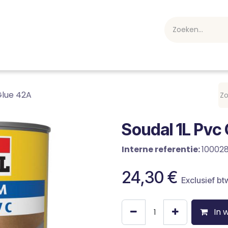
webshop
Over ons
Professioneel
Blog
vakan
Glue 42A
Soudal 1L Pvc
Interne referentie:
10002
24,30
€
Exclusief bt
In 