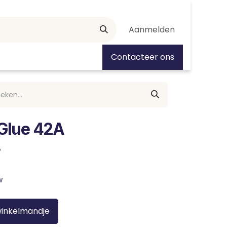
Aanmelden
tiedagen
Contacteer ons
 Glue 42A
8
w
winkelmandje