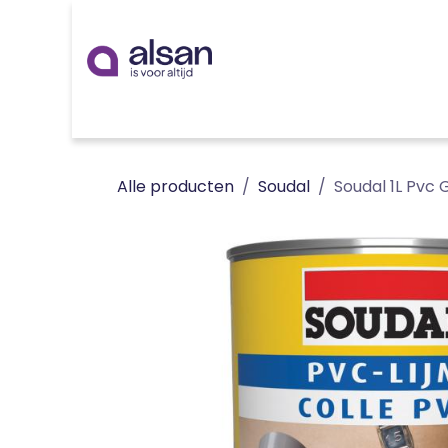
Overslaan naar inhoud
Inspiratie
badkamer
keuken
technieken
Alle producten
Soudal
Soudal 1L Pvc 