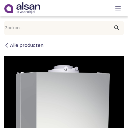
Overslaan naar inhoud
Alle producten