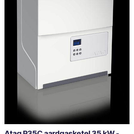
Atag P35C aardgasketel 35 kW -