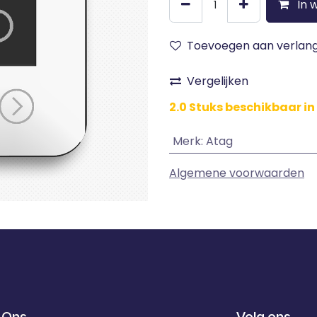
In 
Toevoegen aan verlangl
Vergelijken
2.0 Stuks beschikbaar in
Merk
:
Atag
Algemene voorwaarden
 Ons
Volg ons