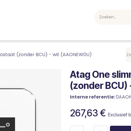
webshop
Over ons
Professioneel
Blog
vakan
ostaat (zonder BCU) - wit (AAONEW0U)
Atag One sli
(zonder BCU)
Interne referentie:
0AAO
267,63
€
Exclusief 