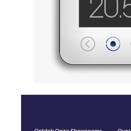
Ontdek Onze Showrooms
Over