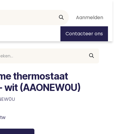
Aanmelden
tiedagen
Contacteer ons
mme thermostaat
 - wit (AAONEW0U)
NEW0U
btw