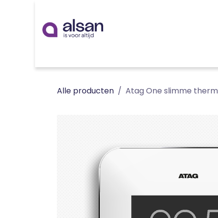
Overslaan naar inhoud
Inspiratie
badkamer
keuken
technieken
Alle producten
Atag One slimme therm