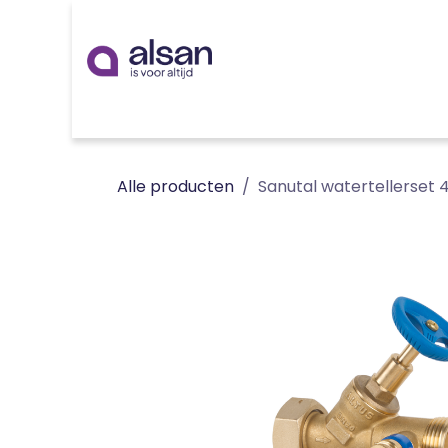
Overslaan naar inhoud
Inspiratie
badkamer
keuken
technieken
Alle producten
Sanutal watertellerset 