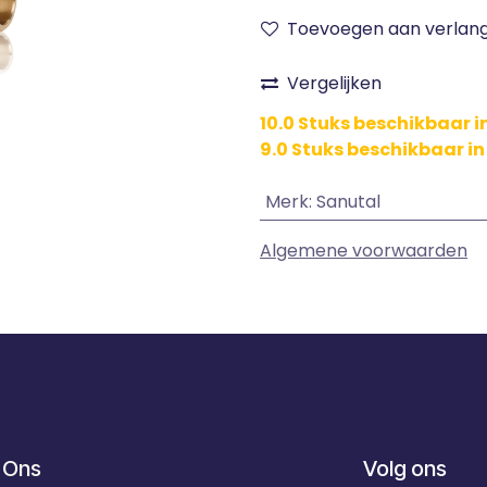
Toevoegen aan verlangl
Vergelijken
10.0 Stuks beschikbaar 
9.0 Stuks beschikbaar in
Merk
:
Sanutal
Algemene voorwaarden
 Ons
Volg ons