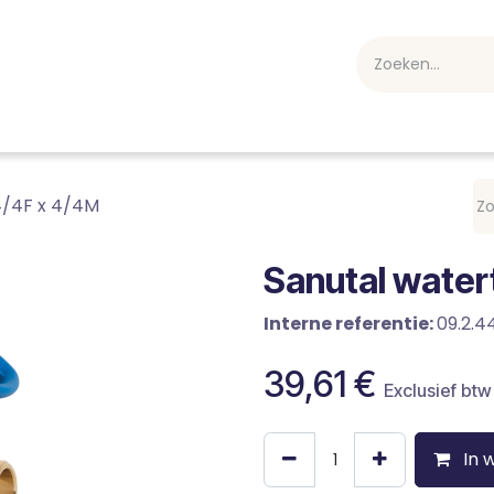
webshop
Over ons
Professioneel
Blog
vakan
4/4F x 4/4M
Sanutal water
Interne referentie:
09.2.4
39,61
€
Exclusief btw
In 