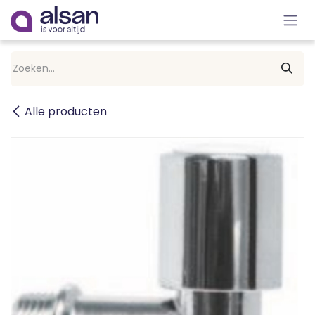
Overslaan naar inhoud
Alle producten