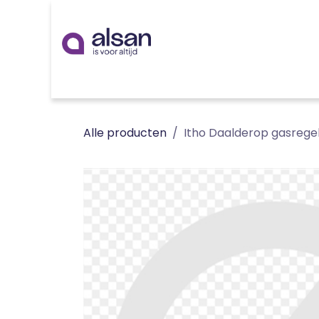
Overslaan naar inhoud
Inspiratie
badkamer
keuken
technieken
Alle producten
Itho Daalderop gasregel