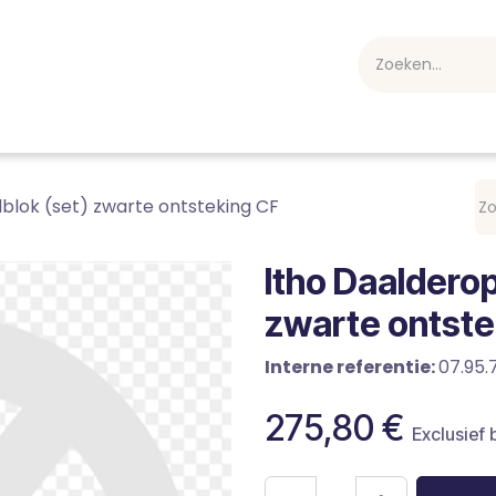
webshop
Over ons
Professioneel
Blog
vakan
blok (set) zwarte ontsteking CF
Itho Daalderop
zwarte ontste
Interne referentie:
07.95.
275,80
€
Exclusief 