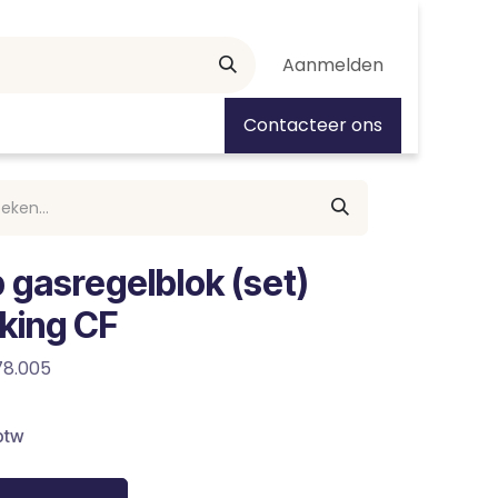
Aanmelden
tiedagen
Contacteer ons
 gasregelblok (set)
king CF
78.005
btw