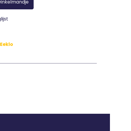
winkelmandje
ijst
 Eeklo