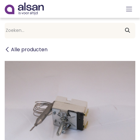
Overslaan naar inhoud
Alle producten