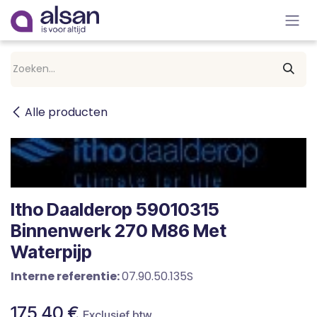
Overslaan naar inhoud
Alle producten
Itho Daalderop 59010315
Binnenwerk 270 M86 Met
Waterpijp
Interne referentie:
07.90.50.135S
175,40
€
Exclusief btw