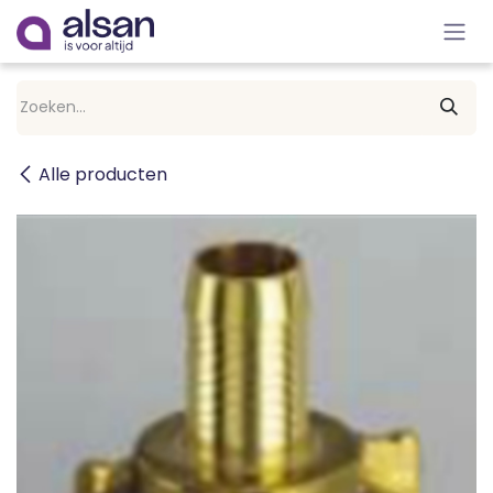
Overslaan naar inhoud
Alle producten