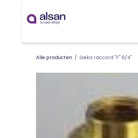
Overslaan naar inhoud
Inspiratie
badkamer
keuken
technieken
Alle producten
Geka raccord "F" 6/4"