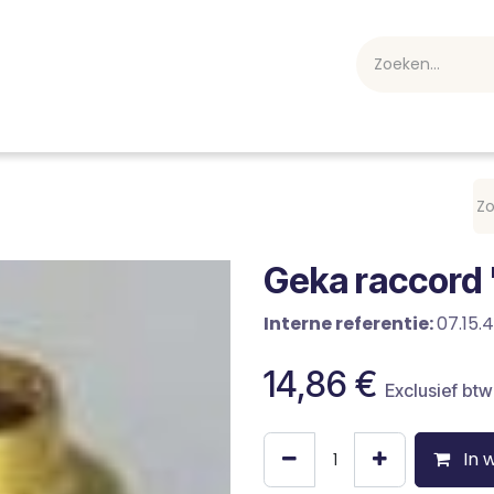
webshop
Over ons
Professioneel
Blog
vakan
Geka raccord 
Interne referentie:
07.15.
14,86
€
Exclusief btw
In 