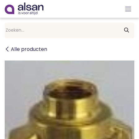
Overslaan naar inhoud
Alle producten