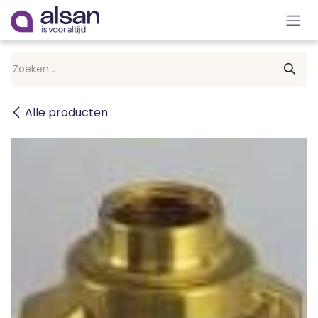
Overslaan naar inhoud
Alle producten