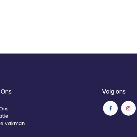
 Ons
Volg ons
 Ons
atie
Je Vakman