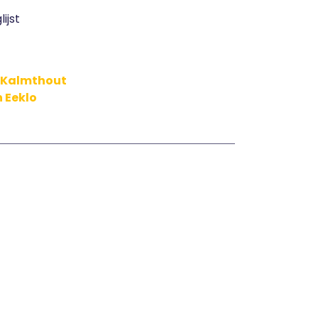
ijst
n Kalmthout
n Eeklo