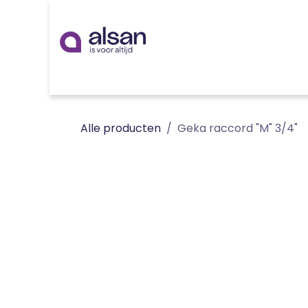
Overslaan naar inhoud
Inspiratie
badkamer
keuken
technieken
Alle producten
Geka raccord "M" 3/4"