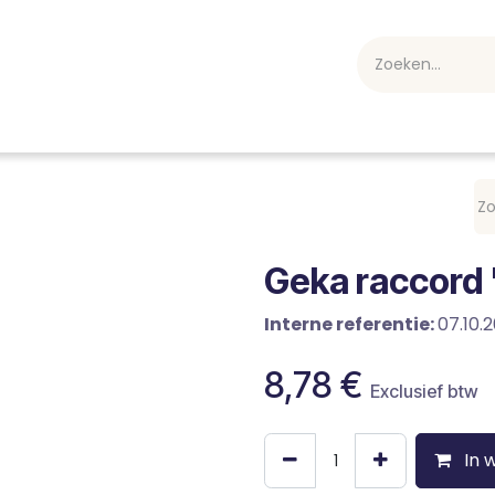
webshop
Over ons
Professioneel
Blog
vakan
Geka raccord
Interne referentie:
07.10.
8,78
€
Exclusief btw
In 