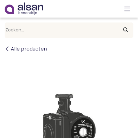
Overslaan naar inhoud
Alle producten