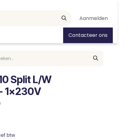
Aanmelden
tiedagen
Contacteer ons
0 Split L/W
- 1x230V
9
ief btw