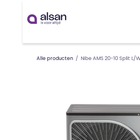
Overslaan naar inhoud
Inspiratie
badkamer
keuken
technieken
Alle producten
Nibe AMS 20-10 Split L