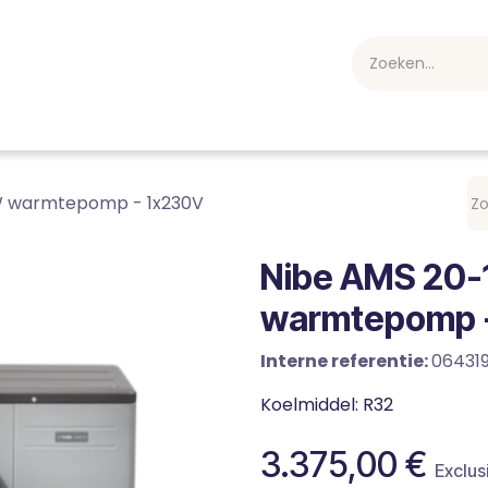
webshop
Over ons
Professioneel
Blog
vakan
/W warmtepomp - 1x230V
Nibe AMS 20-1
warmtepomp 
Interne referentie:
06431
Koelmiddel: R32
3.375,00
€
Exclus