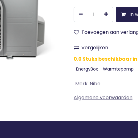
In 
Toevoegen aan verlangl
Vergelijken
0.0 Stuks beschikbaar in
EnergyBox
Warmtepomp
Merk
:
Nibe
Algemene voorwaarden