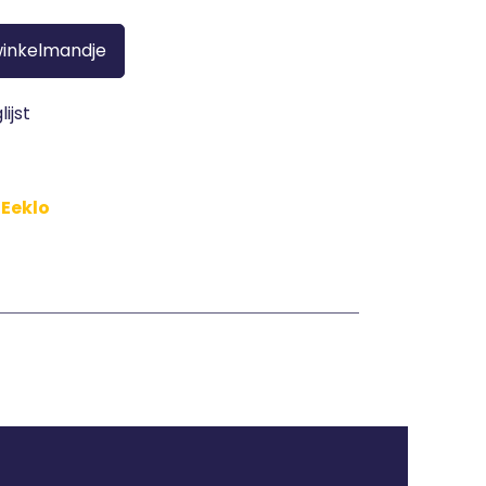
winkelmandje
ijst
 Eeklo