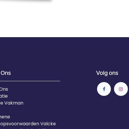
 Ons
Volg ons
 Ons
atie
Je Vakman
mene
oopsvoorwaarden Valcke