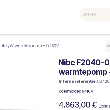
webshop
Over ons
Professioneel
Blog
vakan
ock L/W warmtepomp - 1x230V
Nibe F2040-0
warmtepomp 
Interne referentie:
06420
Koelmiddel: R410A
4.863,00
€
Exclus