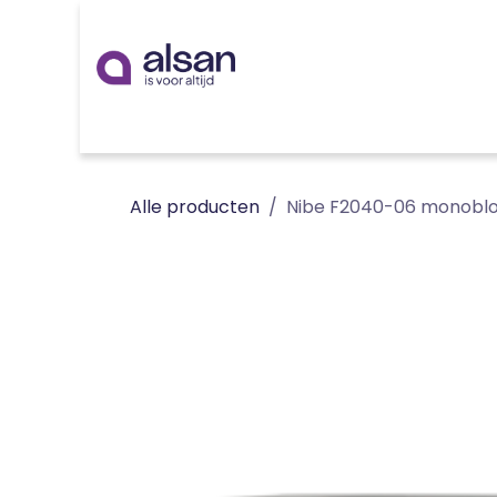
Overslaan naar inhoud
Inspiratie
badkamer
keuken
technieken
Alle producten
Nibe F2040-06 monobl