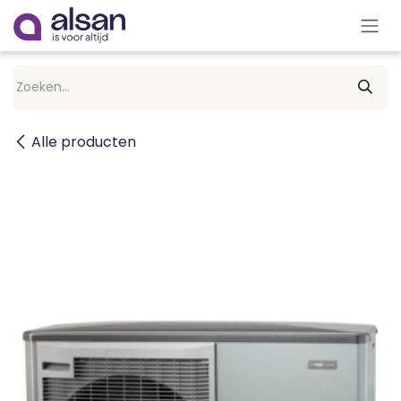
Overslaan naar inhoud
Alle producten