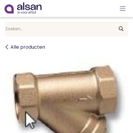
Overslaan naar inhoud
Alle producten