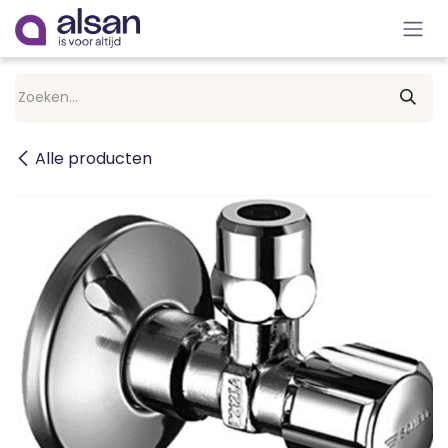
Overslaan naar inhoud
Alle producten