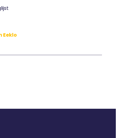
ijst
n Eeklo