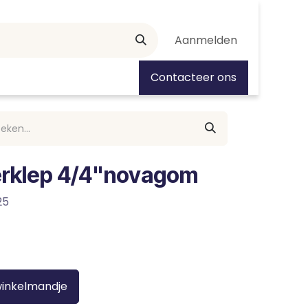
Aanmelden
tiedagen
Contacteer ons
derklep 4/4"novagom
25
winkelmandje