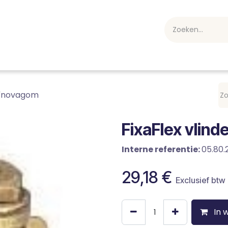
webshop
Over ons
Professioneel
Blog
vakan
/4"novagom
FixaFlex vlin
Interne referentie:
05.80.
29,18
€
Exclusief btw
In 