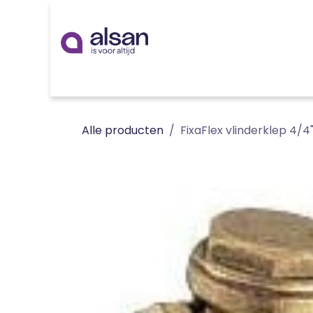
Overslaan naar inhoud
Inspiratie
badkamer
keuken
technieken
Alle producten
FixaFlex vlinderklep 4