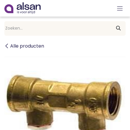
Overslaan naar inhoud
Alle producten