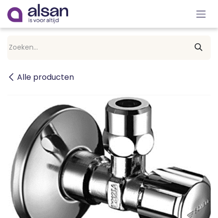
Overslaan naar inhoud
Alle producten