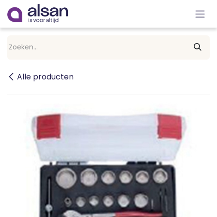
Overslaan naar inhoud
Alle producten