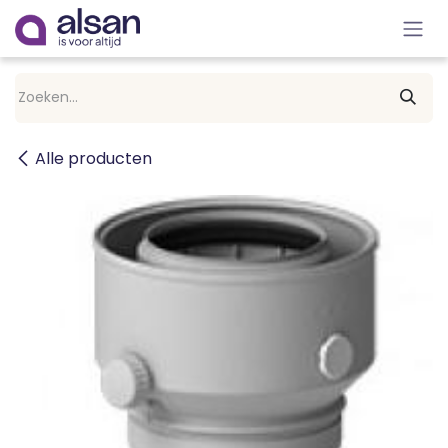
Overslaan naar inhoud
Alle producten