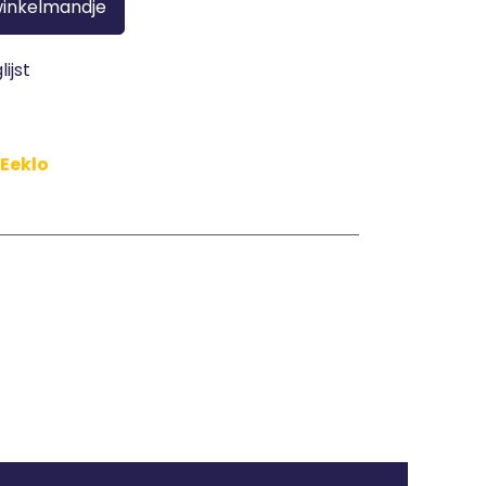
winkelmandje
ijst
 Eeklo