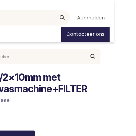
Aanmelden
tiedagen
Contacteer ons
.1/2x10mm met
fwasmachine+FILTER
0699
w