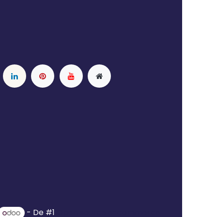
- De #1
Open source e-commerce