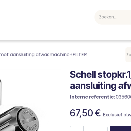
webshop
Over ons
Professioneel
Blog
vakan
 met aansluiting afwasmachine+FILTER
Schell stopkr
aansluiting a
Interne referentie:
03560
67,50
€
Exclusief bt