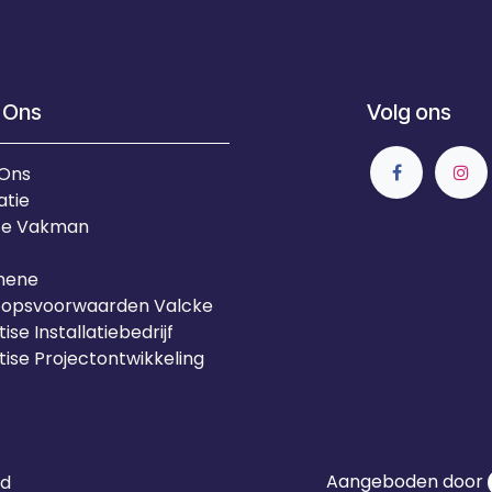
 Ons
Volg ons
 Ons
atie
Je Vakman
mene
oopsvoorwaarden Valcke
ise Installatiebedrijf
tise Projectontwikkeling
Aangeboden door
id