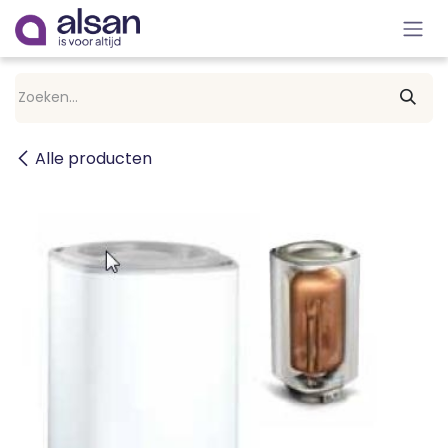
Overslaan naar inhoud
Alle producten