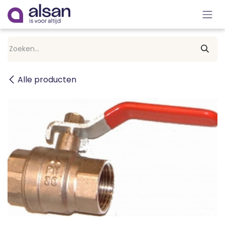
Overslaan naar inhoud
Alle producten