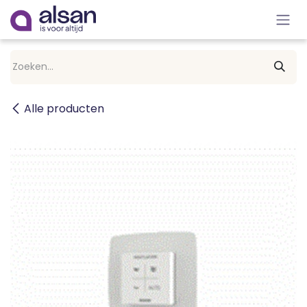
Overslaan naar inhoud
Alle producten