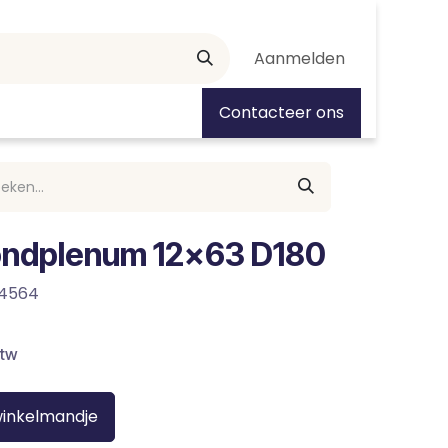
Aanmelden
tiedagen
Contacteer ons
fondplenum 12x63 D180
4564
btw
winkelmandje