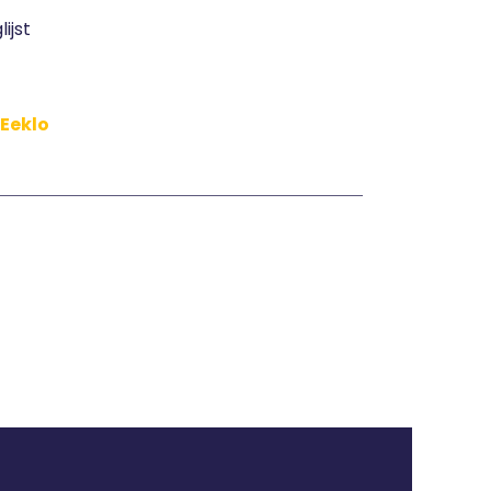
ijst
 Eeklo