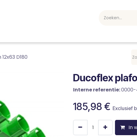
webshop
Over ons
Professioneel
Blog
vakan
 12x63 D180
Ducoflex pla
Interne referentie:
0000-
185,98
€
Exclusief 
In 