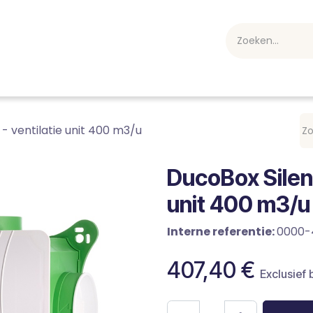
webshop
Over ons
Professioneel
Blog
vakan
- ventilatie unit 400 m3/u
DucoBox Silent
unit 400 m3/u
Interne referentie:
0000-
407,40
€
Exclusief 