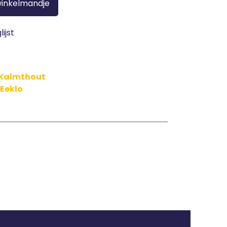
winkelmandje
ijst
n Kalmthout
 Eeklo