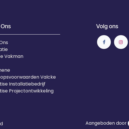
 Ons
Volg ons
 Ons
atie
Je Vakman
mene
oopsvoorwaarden Valcke
ise Installatiebedrijf
tise Projectontwikkeling
Aangeboden door
id