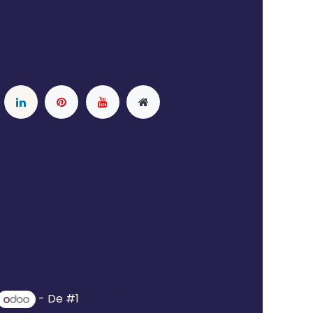
- De #1
Open source e-commerce