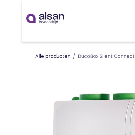
Overslaan naar inhoud
Inspiratie
badkamer
keuken
technieken
Alle producten
DucoBox Silent Connect 