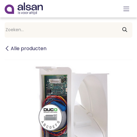
Overslaan naar inhoud
Alle producten