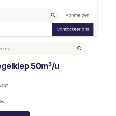
Aanmelden
tiedagen
Contacteer ons
egelklep 50m³/u
4162
btw