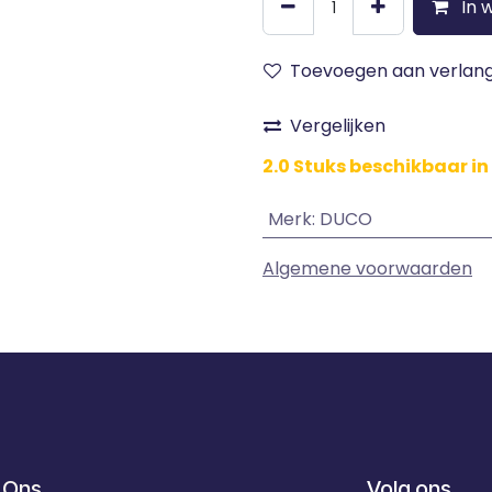
In 
Toevoegen aan verlangl
Vergelijken
2.0 Stuks beschikbaar in
Merk
:
DUCO
Algemene voorwaarden
 Ons
Volg ons