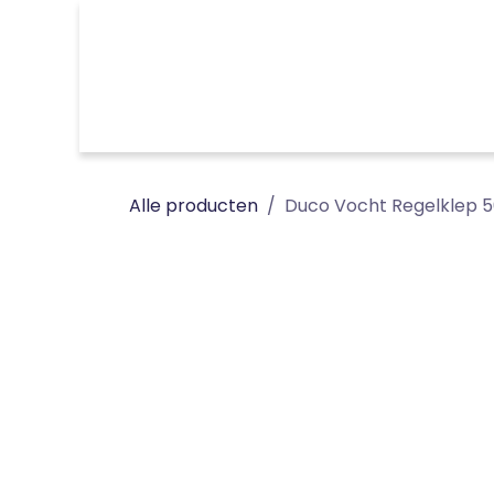
Overslaan naar inhoud
Inspiratie
badkamer
keuken
technieken
Alle producten
Duco Vocht Regelklep 