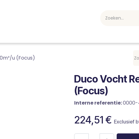
webshop
Over ons
Professioneel
Blog
vakan
50m³/u (Focus)
Duco Vocht R
(Focus)
Interne referentie:
0000-
224,51
€
Exclusief 