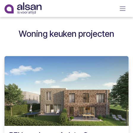
Overslaan naar inhoud
Woning keuken projecten