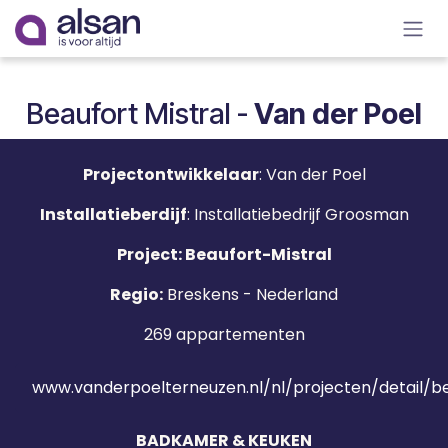
Overslaan naar inhoud
Beaufort Mistral -
Van der Poel
Projectontwikkelaar
: Van der Poel
Installatieberdijf
: Installatiebedrijf Groosman
Project: Beaufort-Mistral
Regio:
Breskens - Nederland
269 appartementen
www.vanderpoelterneuzen.nl/nl/projecten/detail/b
BADKAMER & KEUKEN