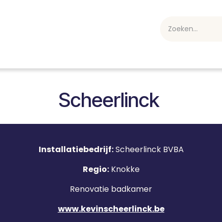
webshop
Over ons
Professioneel
Blog
vakan
Scheerlinck
Installatiebedrijf:
Scheerlinck BVBA
Regio:
Knokke
Renovatie badkamer
www.kevinscheerlinck.be