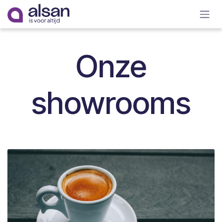
Overslaan naar inhoud
Onze
showrooms