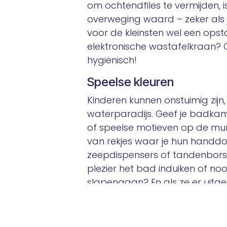
om ochtendfiles te vermijden,
overweging waard – zeker als
voor de kleinsten wel een opst
elektronische wastafelkraan?
hygiënisch!
Speelse kleuren
Kinderen kunnen onstuimig zijn,
waterparadijs. Geef je badkamer
of speelse motieven op de mure
van rekjes waar je hun handd
zeepdispensers of tandenbors
plezier het bad induiken of no
slapengaan? En als ze er uitgeg
gewoon door coolere dingen…