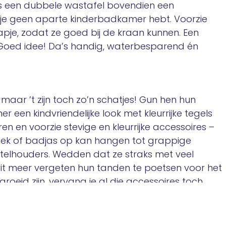
 is een dubbele wastafel bovendien een
 je geen aparte kinderbadkamer hebt. Voorzie
apje, zodat ze goed bij de kraan kunnen. Een
 Goed idee! Da’s handig, waterbesparend én
 maar ’t zijn toch zo’n schatjes! Gun hen hun
 een kindvriendelijke look met kleurrijke tegels
n en voorzie stevige en kleurrijke accessoires –
oek of badjas op kan hangen tot grappige
telhouders. Wedden dat ze straks met veel
oit meer vergeten hun tanden te poetsen voor het
roeid zijn, vervang je al die accessoires toch