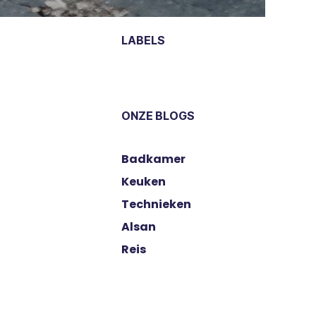
LABELS
ONZE BLOGS
​Badkamer
​Keuken
​Technieken
​Alsan
Reis