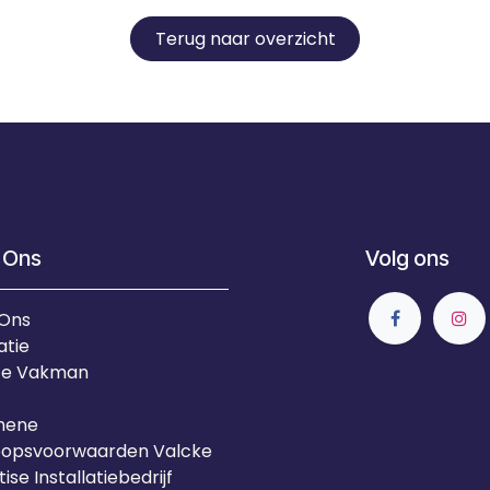
Terug naar overzicht
 Ons
Volg ons
 Ons
atie
Je Vakman
mene
oopsvoorwaarden Valcke
ise Installatiebedrijf