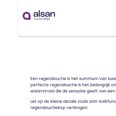
Overslaan naar inhoud
Inspiratie
badkamer
keuken
technieken
Een regendouche is het summum van luxe i
perfecte regendouche is het belangrijk o
waterstraal die de sensatie geeft van een
Let op de kleine details zoals anti-kalkf
regendouchekop verlengen.