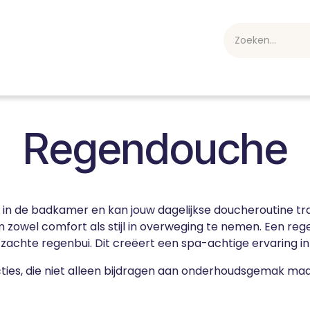
webshop
Over ons
Professioneel
Blog
vakan
Regendouche
n de badkamer en kan jouw dagelijkse doucheroutine tra
m zowel comfort als stijl in overweging te nemen. Een re
 zachte regenbui. Dit creëert een spa-achtige ervaring i
uncties, die niet alleen bijdragen aan onderhoudsgemak m