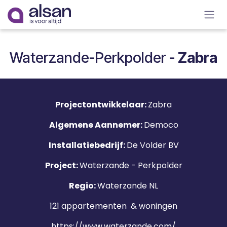
Overslaan naar inhoud
Waterzande-Perkpolder -
Zabra
Projectontwikkelaar:
Zabra
Algemene Aannemer:
Democo
Installatiebedrijf:
De Volder BV
Project:
Waterzande - Perkpolder
Regio:
Waterzande NL
121 appartementen & woningen
https://www.waterzande.com/